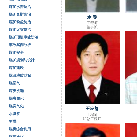
煤矿水害防治
煤矿瓦斯防治
佘 春
煤矿粉尘防治
工程师
董事长
煤矿火灾防治
煤矿顶板事故防治
事故案例分析
煤矿安全
煤矿规划与设计
煤矿建设
煤田地质勘探
煤层气
煤炭洗选
煤炭焦化
煤炭气化
王应都
水煤浆
工程师
矿总工程师
型煤
煤炭综合利用
煤炭液化