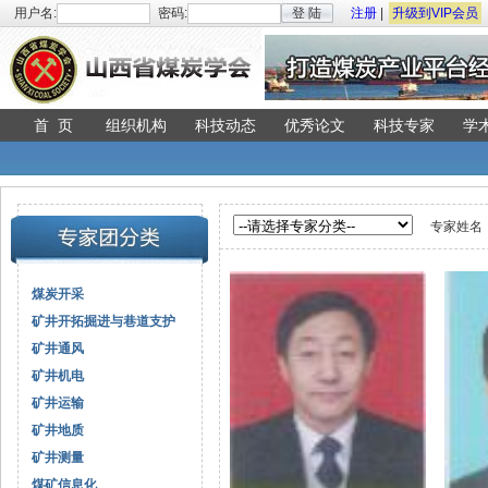
用户名:
密码:
登 陆
注册
|
升级到VIP会员
首 页
组织机构
科技动态
优秀论文
科技专家
学
专家姓名
煤炭开采
矿井开拓掘进与巷道支护
矿井通风
矿井机电
矿井运输
矿井地质
矿井测量
煤矿信息化