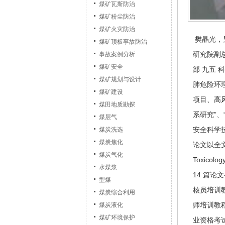
煤矿瓦斯防治
煤矿粉尘防治
煤矿火灾防治
樊晶光，男
煤矿顶板事故防治
研究院副
事故案例分析
煤矿安全
部 九五 
煤矿规划与设计
肺危险环
煤矿建设
项目、高
煤田地质勘探
系研究”
煤层气
安全科学
煤炭洗选
煤炭焦化
论文以全文英文的
煤炭气化
Toxic
水煤浆
14 篇
型煤
核员培训
煤炭综合利用
师培训教
煤炭液化
煤矿环境保护
业资格考