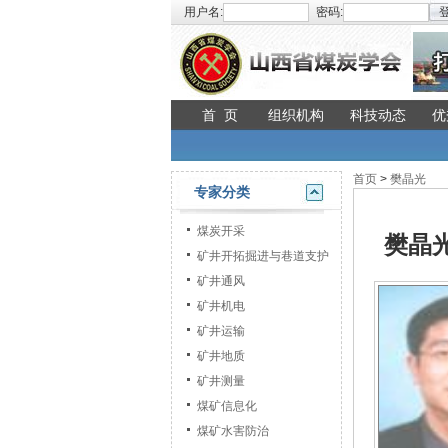
用户名:
密码:
登
首 页
组织机构
科技动态
优
首页
>
樊晶光
专家分类
煤炭开采
樊晶
矿井开拓掘进与巷道支护
矿井通风
矿井机电
矿井运输
矿井地质
矿井测量
煤矿信息化
煤矿水害防治