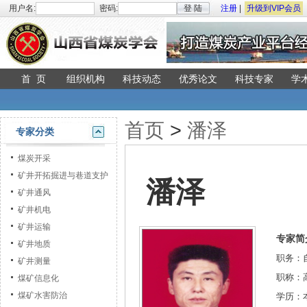
用户名:
密码:
登 陆
注册
|
升级到VIP会员
首 页
组织机构
科技动态
优秀论文
科技专家
学
首页
>
潘泽
专家分类
煤炭开采
矿井开拓掘进与巷道支护
潘泽
矿井通风
矿井机电
矿井运输
专家简
矿井地质
职务：
矿井测量
职称：
煤矿信息化
煤矿水害防治
学历：