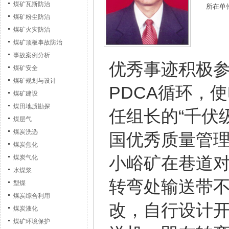
煤矿瓦斯防治
所在单
煤矿粉尘防治
煤矿火灾防治
煤矿顶板事故防治
事故案例分析
优秀事迹积极
煤矿安全
煤矿规划与设计
PDCA循环，
煤矿建设
煤田地质勘探
任组长的“千伏
煤层气
煤炭洗选
国优秀质量管理
煤炭焦化
小峪矿在巷道对
煤炭气化
水煤浆
转弯处输送带
型煤
煤炭综合利用
改，自行设计
煤炭液化
煤矿环境保护