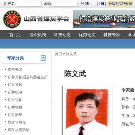
用户名:
密码:
登 陆
注册
|
升级到VIP会员
首 页
组织机构
科技动态
优秀论文
科技专家
学
首页
>
陈文武
专家分类
煤炭开采
陈文武
矿井开拓掘进与巷道支护
矿井通风
专家简
矿井机电
职务：
矿井运输
职称：
矿井地质
矿井测量
学历：
煤矿信息化
所在单
煤矿水害防治