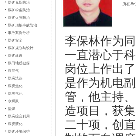
煤矿瓦斯防治
所在单
煤矿粉尘防治
煤矿火灾防治
煤矿顶板事故防治
事故案例分析
李保林作为同
煤矿安全
煤矿规划与设计
一直潜心于科
煤矿建设
煤田地质勘探
岗位上作出了
煤层气
是作为机电副
煤炭洗选
煤炭焦化
管，他主持、
煤炭气化
水煤浆
造项目，获集
型煤
煤炭综合利用
二十项，创直
煤炭液化
煤矿环境保护