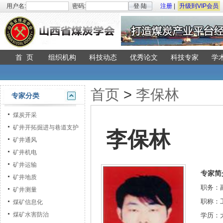
用户名:
密码:
登 陆
注册
|
升级到VIP会员
首 页
组织机构
科技动态
优秀论文
科技专家
学
首页
>
李保林
专家分类
煤炭开采
矿井开拓掘进与巷道支护
李保林
矿井通风
矿井机电
矿井运输
专家简
矿井地质
职务：
矿井测量
职称：
煤矿信息化
煤矿水害防治
学历：