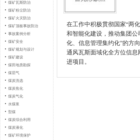
煤矿瓦斯防治
煤矿粉尘防治
煤矿火灾防治
在工作中积极贯彻国家“两
煤矿顶板事故防治
和智能化建设，推动集团公
事故案例分析
煤矿安全
化、信息管理集约化”的方
煤矿规划与设计
通风瓦斯面域化全方位信息
煤矿建设
进项目。
煤田地质勘探
煤层气
煤炭洗选
煤炭焦化
煤炭气化
水煤浆
型煤
煤炭综合利用
煤炭液化
煤矿环境保护