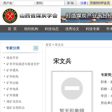
用户名:
密码:
登 陆
注册
|
升级到VIP会员
首 页
组织机构
科技动态
优秀论文
科技专家
学
首页
>
宋文兵
专家分类
煤炭开采
宋文兵
矿井开拓掘进与巷道支护
矿井通风
专家简
矿井机电
职务：
矿井运输
职称：
矿井地质
矿井测量
学历：
煤矿信息化
所在单
煤矿水害防治